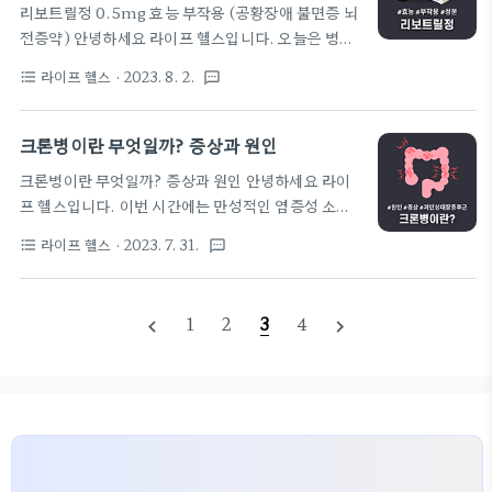
리보트릴정 0.5mg 효능 부작용 (공황장애 불면증 뇌
더 더워지고 전기세만 무지하게 나갑니다. 따라서 이
전증약) 안녕하세요 라이프 헬스입니다. 오늘은 병원
번 글에서 실전 노하우를 알려드리도록 하겠습니다.
에서 공황장애 약으로 주로 처방되는 '리보트릴정'에
주방 온도 낮추는법 아무래도 주방은 화구와 각종 전
라이프 헬스
· 2023. 8. 2.
format_list_bulleted
textsms
대해서 알아보려 합니다. 저도 과거에 일시적으로 공
자기기가 모여있다 보니, 여름이면 정말 팬티가 다 젖
황장애를 겪었던 적이 있어서 이 약은 저에게 조금 익
을 정도로 덥습니다. 저도 좁은 주방에서 오븐기를 2
숙한 약이기도 합니다. 저는 일시적인 증상이었기 때
크론병이란 무엇일까? 증상과 원인
대나 사용했어서 여름철에는 정말 죽을 뻔했었는데
문에 약 2주 정도만 복용을 했었는데요. 최근 들어서
요. ..
크론병이란 무엇일까? 증상과 원인 안녕하세요 라이
공황장애를 겪는 환자분들이 계속해서 늘어나면서,
프 헬스입니다. 이번 시간에는 만성적인 염증성 소화
이 약을 처방받으신 뒤 어떤 성분인지 궁금해하시는
장애인 '크론병'에 대하여 자세히 알아보려 합니다. 또
분들이 많은 듯합니다. 우선 리보트릴정은 공황장애
라이프 헬스
· 2023. 7. 31.
format_list_bulleted
textsms
한 크론병은 과민성 대장증후군(ibs)과도 자주 헷갈
뿐만 아니라 불면증, 수면장애, 뇌전증 등에 광범위하
리는 질환이기 때문에, 이와 관련해서도 간단하게 정
게 쓰이는 항경련제입니다. 그러면 지금부터 리보트
리해 드리도록 하겠습니다. 크론병이란? 크론병은 소
릴정의 성분과 부작용에 대해서도 자세히 알아보도록
1
2
3
4
navigate_before
navigate_next
화기계의 어느 부분에서나 나타날 수 있는 염증성 자
하겠습니다. 리보트릴정 성분 가장 먼저 리보트릴정
가면역 질환입니다. 그러나 대부분의 경우는 소장의
의 성..
끝부분과 대장에서 발생하며, 체내의 면역 시스템이
정상적인 소화기관을 공격하면서 발생하는 것으로 알
려져 있습니다. 크론병은 재발성이라는 특징을 가지
고 있어, 환자들은 증상이 완화되더라도 종종 다시 악
화되는 패턴을 경험하게 되는 경우가 많습니다. 크론