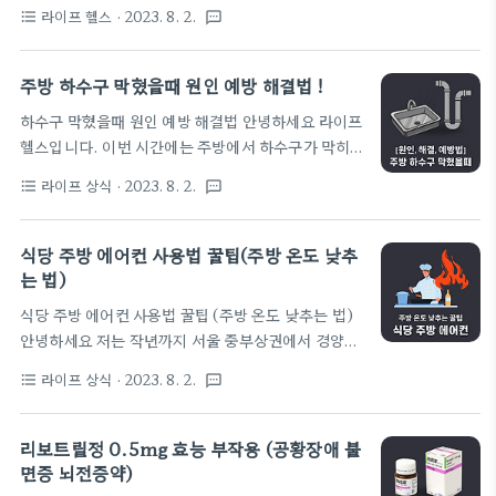
골드에 이어서 출시된 아로나민 골드 프리미엄에 대하
의 비슷한 제품으로는 GC녹십자에서 제조하는 비맥
라이프 헬스
· 2023. 8. 2.
format_list_bulleted
textsms
여 알아보는 시간을 갖도록 하겠습니다. 그리고 기존
스 시리즈가 있습니다. 아로나민 시리즈 중에서 '실버'
에 출시되던 아로나민 골드와는 어떤 차이가 있는지에
라인은 피로회복 및 뼈건강에 특화되어 있는 종합활성
대해서도 자세히 알려드리겠습니다. 아로나민 골드
주방 하수구 막혔을때 원인 예방 해결법 !
비타민제에 해당하며, 특히나 칼슘 / 아연 / 셀레..
프리미엄 효능 기존에 판매되던 아로나민 골드는 활성
하수구 막혔을때 원인 예방 해결법 안녕하세요 라이프
비타민 B 복합체로 이루어진 최고의 피로회복제 중 하
헬스입니다. 이번 시간에는 주방에서 하수구가 막히
나였습니다. 그러나 최근 들어서 일반 비타민B 보다
는 원인과 해결 방법, 그리고 예방법까지 자세히 알아
훨씬 체내 이용률이 좋은 '활성 비타민B'가 더욱 관심
라이프 상식
· 2023. 8. 2.
format_list_bulleted
textsms
보려 합니다.ㅎ 아마 주방 하수구가 막히신 분들의 경
을 받는 추세입니다. 이러한 시기에 맞춰 출시된 아로
우, 대부분 갑작스레 막혔다기보다는 최근 들어 물이
나민 골드 프리미엄은 기존의 제품보다 활성 비타민B
안 내려간다 싶더니 결국엔 꽉 막혀서 역류하는 상황
식당 주방 에어컨 사용법 꿀팁(주방 온도 낮추
군의 함량을 더욱 높인 '고함량 활성비타민B 영양
을 겪고 계실 확률이 높은데요. 저 또한 과거에 요식업
는 법)
제'에 해당하며, 추가로 다양한 종류의 비타민 B군..
을 운영했던 경험이 있어서 사장님들 마음을 너무나도
식당 주방 에어컨 사용법 꿀팁 (주방 온도 낮추는 법)
잘 이해합니다. 저희 업장은 특히 배수로 높이가 낮아
안녕하세요 저는 작년까지 서울 중부상권에서 경양식
서 보름에 한 번은 스프링 청소기로 직접 뚫어주어야
당을 운영했던 전직 요식업 사장임니다. ㅋ 무더위에
했었습니다. 무튼 본론으로 돌아와서 무엇이든 증상
라이프 상식
· 2023. 8. 2.
format_list_bulleted
textsms
주방에서 고생하시는 분들이 많으신 것 같아서 오늘은
보다는 근본적인 원인을 해결하는 것이 가장 중요하
효과적인 주방 에어컨 사용 방법을 알려드리려 합니
니, 하수구가 막히는 원인과 예방법에 대해서 먼저 자
다. 생각보다 주방에서 에어컨을 효율적으로 사용하
리보트릴정 0.5mg 효능 부작용 (공황장애 불
세히 설명드리도록 하겠습니다. 하수구 막힘 원인
시지 못하는 분들이 많다는 것을 요즘들어 많이 느끼
면증 뇌전증약)
우..
는데요. 주방 에어컨은 잘못 사용하면 오히려 주방이